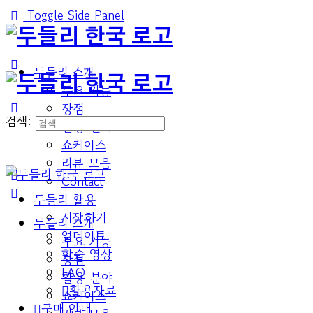
Toggle Side Panel
두들리 소개
주요 기능
장점
검색:
활용 분야
쇼케이스
리뷰 모음
Contact
두들리 활용
시작하기
두들리 소개
업데이트
주요 기능
학습 영상
장점
FAQ
활용 분야
활용자료
쇼케이스
구매 안내