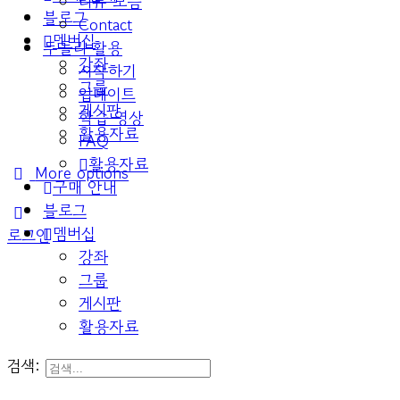
리뷰 모음
블로그
Contact
멤버십
두들리 활용
강좌
시작하기
그룹
업데이트
게시판
학습 영상
활용자료
FAQ
활용자료
More options
구매 안내
블로그
멤버십
로그인
강좌
그룹
게시판
활용자료
검색: