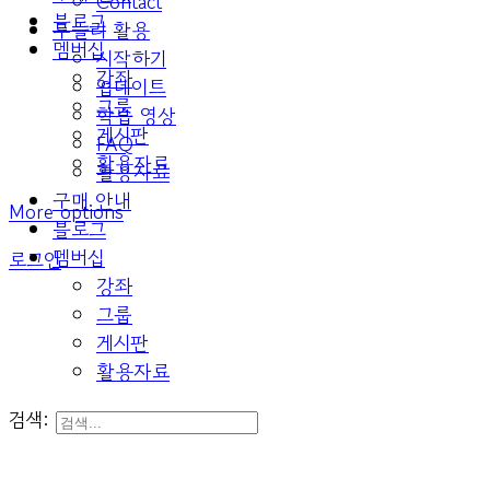
Contact
블로그
두들리 활용
멤버십
시작하기
강좌
업데이트
그룹
학습 영상
게시판
FAQ
활용자료
활용자료
구매 안내
More options
블로그
멤버십
로그인
강좌
그룹
게시판
활용자료
검색: