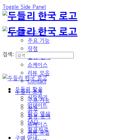
Toggle Side Panel
두들리 소개
주요 기능
장점
검색:
활용 분야
쇼케이스
리뷰 모음
Contact
두들리 활용
두들리 소개
시작하기
주요 기능
업데이트
장점
학습 영상
활용 분야
FAQ
쇼케이스
활용자료
리뷰 모음
구매 안내