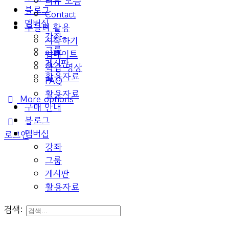
리뷰 모음
블로그
Contact
멤버십
두들리 활용
강좌
시작하기
그룹
업데이트
게시판
학습 영상
활용자료
FAQ
활용자료
More options
구매 안내
블로그
멤버십
로그인
강좌
그룹
게시판
활용자료
검색: