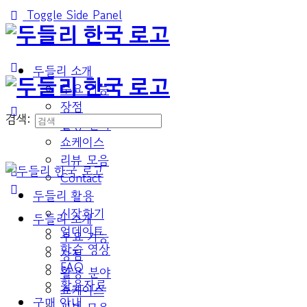
Toggle Side Panel
두들리 소개
주요 기능
장점
검색:
활용 분야
쇼케이스
리뷰 모음
Contact
두들리 활용
시작하기
두들리 소개
업데이트
주요 기능
학습 영상
장점
FAQ
활용 분야
활용자료
쇼케이스
구매 안내