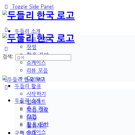
Toggle Side Panel
두들리 소개
주요 기능
장점
활용 분야
검색:
쇼케이스
리뷰 모음
Contact
두들리 활용
시작하기
두들리 소개
업데이트
주요 기능
학습 영상
장점
FAQ
활용 분야
활용자료
쇼케이스
구매 안내