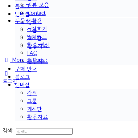
리뷰 모음
블로그
Contact
멤버십
두들리 활용
강좌
시작하기
그룹
업데이트
게시판
학습 영상
활용자료
FAQ
More options
활용자료
구매 안내
블로그
로그인
멤버십
강좌
그룹
게시판
활용자료
검색: