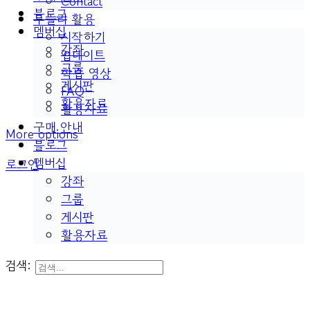
Contact
블로그
두들리 활용
멤버십
시작하기
강좌
업데이트
그룹
학습 영상
게시판
FAQ
활용자료
활용자료
구매 안내
More options
블로그
멤버십
로그인
강좌
그룹
게시판
활용자료
검색: