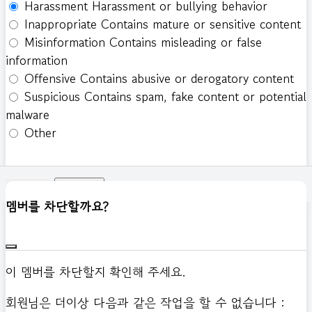
Harassment
Harassment or bullying behavior
Inappropriate
Contains mature or sensitive content
Misinformation
Contains misleading or false
information
Offensive
Contains abusive or derogatory content
Suspicious
Contains spam, fake content or potential
malware
Other
신고하기
멤버를 차단할까요?
이 멤버를 차단할지 확인해 주세요.
회원님은 더이상 다음과 같은 작업을 할 수 없습니다 :