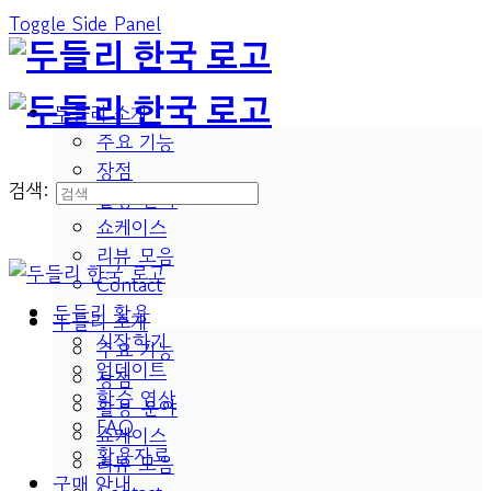
Toggle Side Panel
두들리 소개
주요 기능
장점
검색:
활용 분야
쇼케이스
리뷰 모음
Contact
두들리 활용
두들리 소개
시작하기
주요 기능
업데이트
장점
학습 영상
활용 분야
FAQ
쇼케이스
활용자료
리뷰 모음
구매 안내