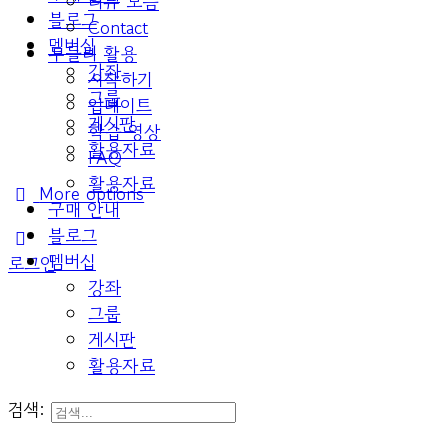
리뷰 모음
블로그
Contact
멤버십
두들리 활용
강좌
시작하기
그룹
업데이트
게시판
학습 영상
활용자료
FAQ
활용자료
More options
구매 안내
블로그
멤버십
로그인
강좌
그룹
게시판
활용자료
검색: