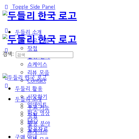
Toggle Side Panel
두들리 소개
주요 기능
장점
검색:
활용 분야
쇼케이스
리뷰 모음
Contact
두들리 활용
시작하기
두들리 소개
업데이트
주요 기능
학습 영상
장점
FAQ
활용 분야
활용자료
쇼케이스
구매 안내