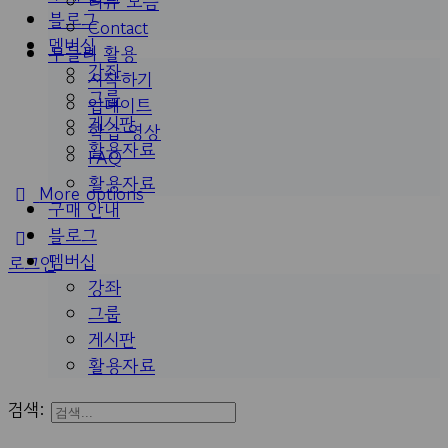
리뷰 모음
블로그
Contact
멤버십
두들리 활용
강좌
시작하기
그룹
업데이트
게시판
학습 영상
활용자료
FAQ
활용자료
More options
구매 안내
블로그
멤버십
로그인
강좌
그룹
게시판
활용자료
검색: