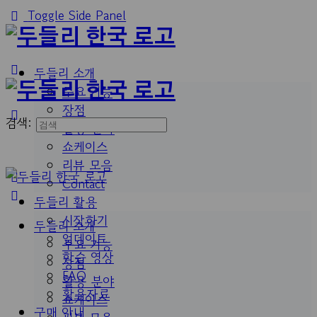
Toggle Side Panel
두들리 소개
주요 기능
장점
검색:
활용 분야
쇼케이스
리뷰 모음
Contact
두들리 활용
시작하기
두들리 소개
업데이트
주요 기능
학습 영상
장점
FAQ
활용 분야
활용자료
쇼케이스
구매 안내