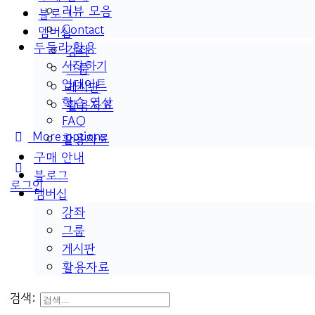
리뷰 모음
블로그
Contact
멤버십
두들리 활용
강좌
시작하기
그룹
업데이트
게시판
학습 영상
활용자료
FAQ
More options
활용자료
구매 안내
블로그
로그인
멤버십
강좌
그룹
게시판
활용자료
검색: