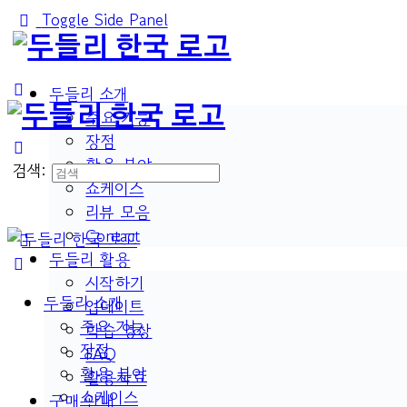
Toggle Side Panel
두들리 소개
주요 기능
장점
활용 분야
검색:
쇼케이스
리뷰 모음
Contact
두들리 활용
시작하기
두들리 소개
업데이트
주요 기능
학습 영상
장점
FAQ
활용 분야
활용자료
쇼케이스
구매 안내