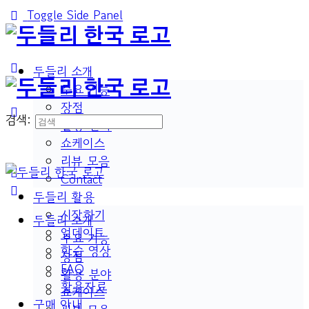
Toggle Side Panel
두들리 소개
주요 기능
장점
검색:
활용 분야
쇼케이스
리뷰 모음
Contact
두들리 활용
시작하기
두들리 소개
업데이트
주요 기능
학습 영상
장점
FAQ
활용 분야
활용자료
쇼케이스
구매 안내