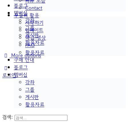
리뷰 모음
블로그
Contact
멤버십
두들리 활용
강좌
시작하기
그룹
업데이트
게시판
학습 영상
활용자료
FAQ
활용자료
More options
구매 안내
블로그
멤버십
로그인
강좌
그룹
게시판
활용자료
검색: