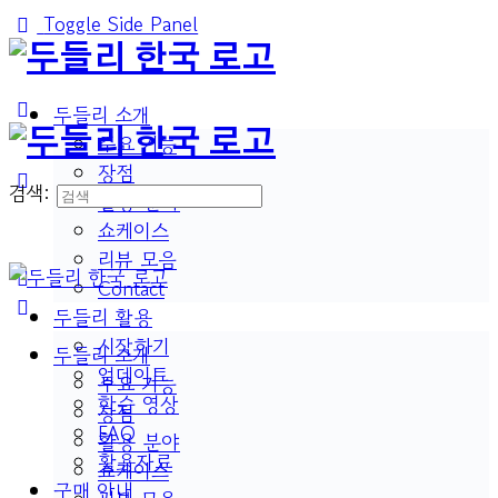
Toggle Side Panel
두들리 소개
주요 기능
장점
검색:
활용 분야
쇼케이스
리뷰 모음
Contact
두들리 활용
시작하기
두들리 소개
업데이트
주요 기능
학습 영상
장점
FAQ
활용 분야
활용자료
쇼케이스
구매 안내