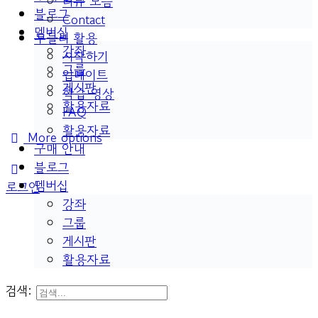
리뷰 모음
블로그
Contact
멤버십
두들리 활용
강좌
시작하기
그룹
업데이트
게시판
학습 영상
활용자료
FAQ
활용자료
More options
구매 안내
블로그
멤버십
로그인
강좌
그룹
게시판
활용자료
검색: