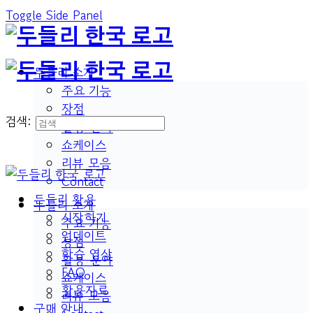
Toggle Side Panel
두들리 소개
주요 기능
장점
검색:
활용 분야
쇼케이스
리뷰 모음
Contact
두들리 활용
두들리 소개
시작하기
주요 기능
업데이트
장점
학습 영상
활용 분야
FAQ
쇼케이스
활용자료
리뷰 모음
구매 안내