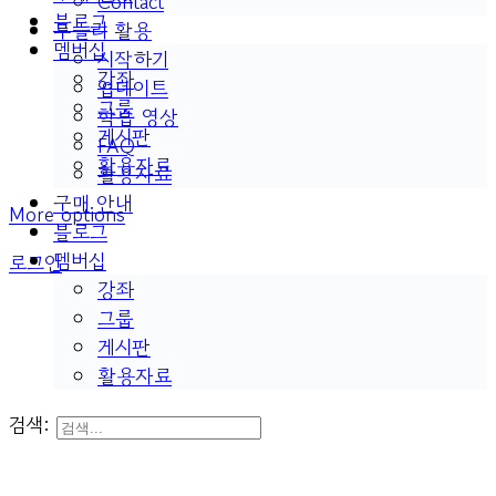
Contact
블로그
두들리 활용
멤버십
시작하기
강좌
업데이트
그룹
학습 영상
게시판
FAQ
활용자료
활용자료
구매 안내
More options
블로그
멤버십
로그인
강좌
그룹
게시판
활용자료
검색: