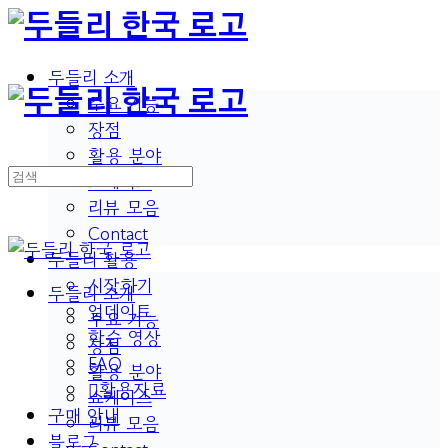
두들리 소개
주요 기능
장점
활용 분야
쇼케이스
리뷰 모음
Contact
두들리 활용
시작하기
두들리 소개
업데이트
주요 기능
학습 영상
장점
FAQ
활용 분야
활용자료
쇼케이스
구매 안내
리뷰 모음
블로그