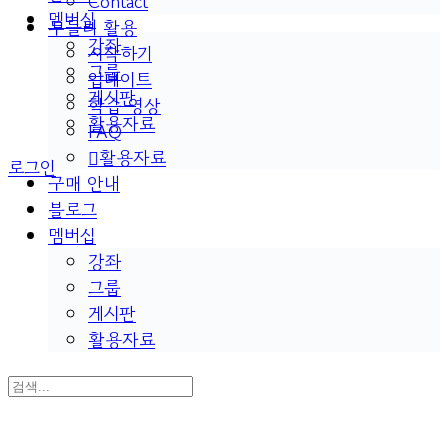
Contact
멤버십
두들리 활용
강좌
시작하기
그룹
업데이트
게시판
학습 영상
활용자료
FAQ
활용자료
로그인
구매 안내
블로그
멤버십
강좌
그룹
게시판
활용자료