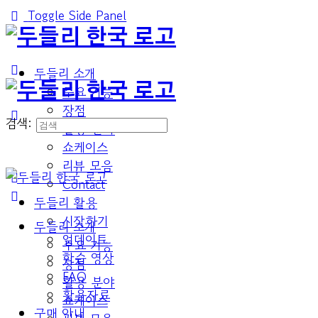
Toggle Side Panel
두들리 소개
주요 기능
장점
검색:
활용 분야
쇼케이스
리뷰 모음
Contact
두들리 활용
시작하기
두들리 소개
업데이트
주요 기능
학습 영상
장점
FAQ
활용 분야
활용자료
쇼케이스
구매 안내