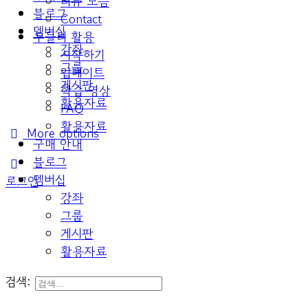
리뷰 모음
블로그
Contact
멤버십
두들리 활용
강좌
시작하기
그룹
업데이트
게시판
학습 영상
활용자료
FAQ
활용자료
More options
구매 안내
블로그
멤버십
로그인
강좌
그룹
게시판
활용자료
검색: