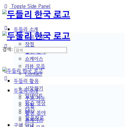
Toggle Side Panel
두들리 소개
주요 기능
장점
검색:
활용 분야
쇼케이스
리뷰 모음
Contact
두들리 활용
시작하기
두들리 소개
업데이트
주요 기능
학습 영상
장점
FAQ
활용 분야
활용자료
쇼케이스
구매 안내