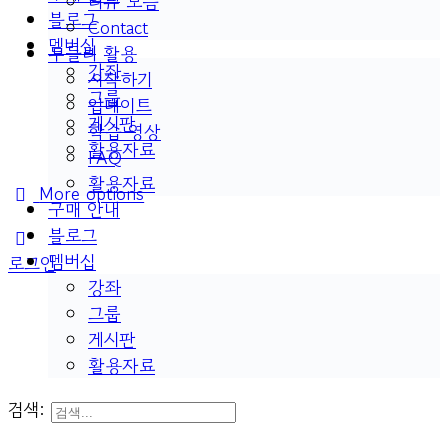
리뷰 모음
블로그
Contact
멤버십
두들리 활용
강좌
시작하기
그룹
업데이트
게시판
학습 영상
활용자료
FAQ
활용자료
More options
구매 안내
블로그
멤버십
로그인
강좌
그룹
게시판
활용자료
검색: