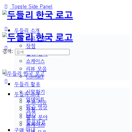
Toggle Side Panel
두들리 소개
주요 기능
장점
검색:
활용 분야
쇼케이스
리뷰 모음
Contact
두들리 활용
시작하기
두들리 소개
업데이트
주요 기능
학습 영상
장점
FAQ
활용 분야
활용자료
쇼케이스
구매 안내