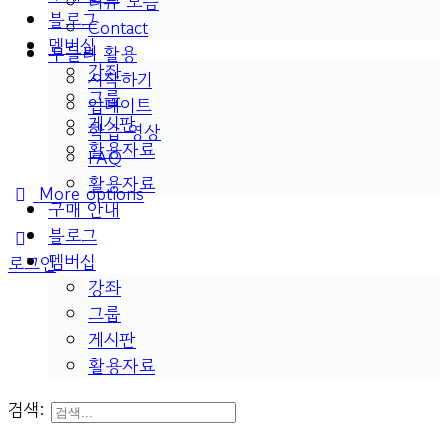
리뷰 모음
블로그
Contact
멤버십
두들리 활용
강좌
시작하기
그룹
업데이트
게시판
학습 영상
활용자료
FAQ
활용자료
More options
구매 안내
블로그
멤버십
로그인
강좌
그룹
게시판
활용자료
검색: