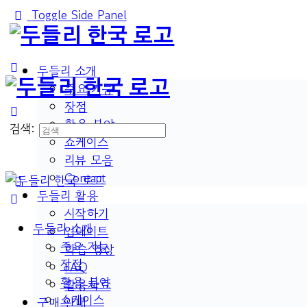
Toggle Side Panel
두들리 소개
주요 기능
장점
활용 분야
검색:
쇼케이스
리뷰 모음
Contact
두들리 활용
시작하기
두들리 소개
업데이트
주요 기능
학습 영상
장점
FAQ
활용 분야
활용자료
쇼케이스
구매 안내