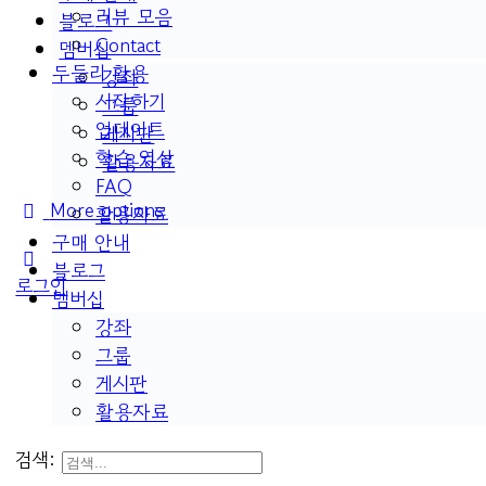
리뷰 모음
블로그
Contact
멤버십
두들리 활용
강좌
시작하기
그룹
업데이트
게시판
학습 영상
활용자료
FAQ
More options
활용자료
구매 안내
블로그
로그인
멤버십
강좌
그룹
게시판
활용자료
검색: