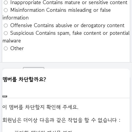
Inappropriate
Contains mature or sensitive content
Misinformation
Contains misleading or false
information
Offensive
Contains abusive or derogatory content
Suspicious
Contains spam, fake content or potential
malware
Other
신고하기
멤버를 차단할까요?
이 멤버를 차단할지 확인해 주세요.
회원님은 더이상 다음과 같은 작업을 할 수 없습니다 :