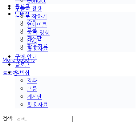
Contact
블로그
두들리 활용
멤버십
시작하기
강좌
업데이트
그룹
학습 영상
게시판
FAQ
활용자료
활용자료
구매 안내
More options
블로그
멤버십
로그인
강좌
그룹
게시판
활용자료
검색: