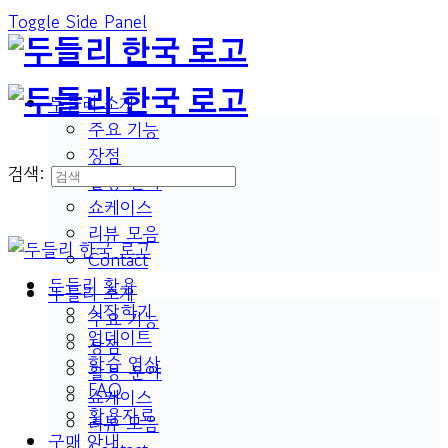
Toggle Side Panel
두들리 소개
주요 기능
장점
검색:
활용 분야
쇼케이스
리뷰 모음
Contact
두들리 활용
두들리 소개
시작하기
주요 기능
업데이트
장점
학습 영상
활용 분야
FAQ
쇼케이스
활용자료
리뷰 모음
구매 안내