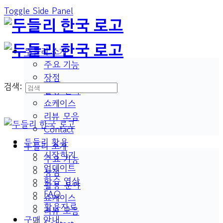
Toggle Side Panel
두들리 소개
주요 기능
장점
검색:
활용 분야
쇼케이스
리뷰 모음
Contact
두들리 활용
두들리 소개
시작하기
주요 기능
업데이트
장점
학습 영상
활용 분야
FAQ
쇼케이스
활용자료
리뷰 모음
구매 안내