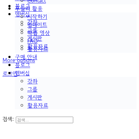
Contact
블로그
두들리 활용
멤버십
시작하기
강좌
업데이트
그룹
학습 영상
게시판
FAQ
활용자료
활용자료
구매 안내
More options
블로그
멤버십
로그인
강좌
그룹
게시판
활용자료
검색: