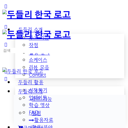
Toggle
Side
Panel
두들리 소개
주요 기능
장점
검
활용 분야
색:
쇼케이스
리뷰 모음
Contact
두들리 활용
시작하기
두들리 소개
업데이트
주요 기능
학습 영상
FAQ
장점
활용자료
활용 분야
구매 안내