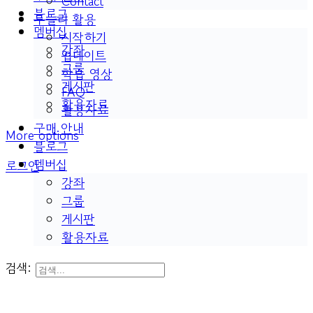
Contact
블로그
두들리 활용
멤버십
시작하기
강좌
업데이트
그룹
학습 영상
게시판
FAQ
활용자료
활용자료
구매 안내
More options
블로그
멤버십
로그인
강좌
그룹
게시판
활용자료
검색: