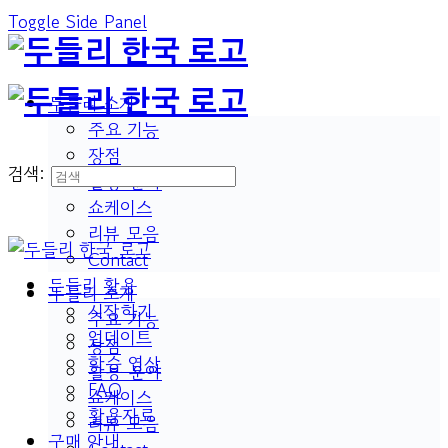
Toggle Side Panel
두들리 소개
주요 기능
장점
검색:
활용 분야
쇼케이스
리뷰 모음
Contact
두들리 활용
두들리 소개
시작하기
주요 기능
업데이트
장점
학습 영상
활용 분야
FAQ
쇼케이스
활용자료
리뷰 모음
구매 안내