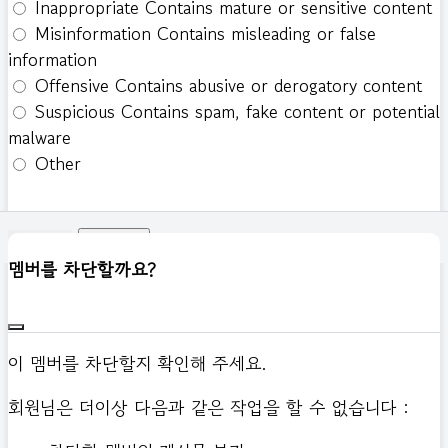
Inappropriate
Contains mature or sensitive content
Misinformation
Contains misleading or false
information
Offensive
Contains abusive or derogatory content
Suspicious
Contains spam, fake content or potential
malware
Other
신고하기
멤버를 차단할까요?
이 멤버를 차단할지 확인해 주세요.
회원님은 더이상 다음과 같은 작업을 할 수 없습니다 :