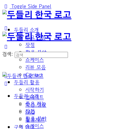
Toggle Side Panel
두들리 소개
주요 기능
장점
활용 분야
검색:
쇼케이스
리뷰 모음
Contact
두들리 활용
시작하기
두들리 소개
업데이트
주요 기능
학습 영상
장점
FAQ
활용 분야
활용자료
쇼케이스
구매 안내