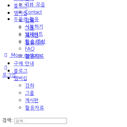
리뷰 모음
블로그
Contact
멤버십
두들리 활용
강좌
시작하기
그룹
업데이트
게시판
학습 영상
활용자료
FAQ
More options
활용자료
구매 안내
블로그
로그인
멤버십
강좌
그룹
게시판
활용자료
검색: