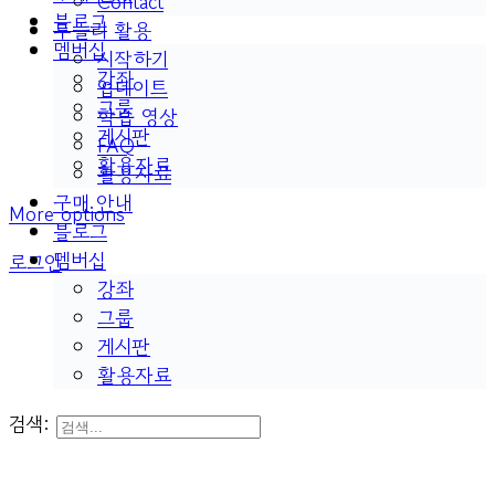
Contact
블로그
두들리 활용
멤버십
시작하기
강좌
업데이트
그룹
학습 영상
게시판
FAQ
활용자료
활용자료
구매 안내
More options
블로그
멤버십
로그인
강좌
그룹
게시판
활용자료
검색: