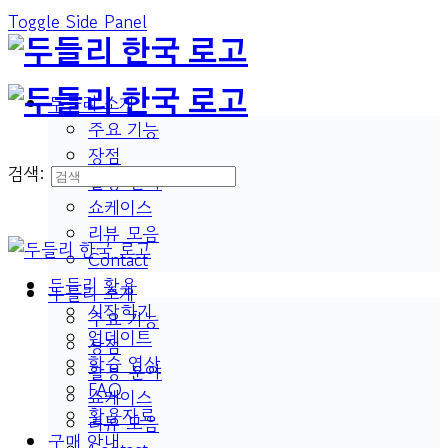
Toggle Side Panel
두들리 소개
주요 기능
장점
검색:
활용 분야
쇼케이스
리뷰 모음
Contact
두들리 활용
두들리 소개
시작하기
주요 기능
업데이트
장점
학습 영상
활용 분야
FAQ
쇼케이스
활용자료
리뷰 모음
구매 안내