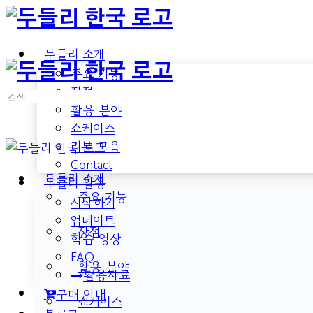
Toggle
Side
Panel
두들리 소개
주요 기능
장점
검
활용 분야
색:
쇼케이스
리뷰 모음
Contact
두들리 소개
두들리 활용
주요 기능
시작하기
업데이트
장점
학습 영상
FAQ
활용 분야
활용자료
구매 안내
쇼케이스