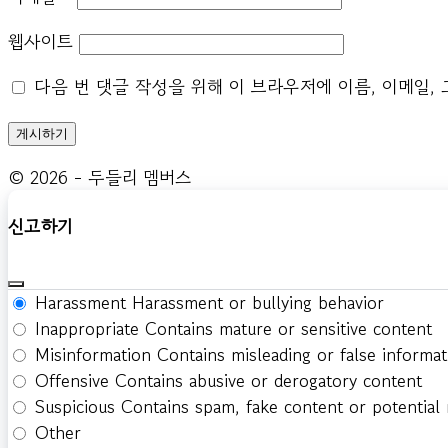
웹사이트
다음 번 댓글 작성을 위해 이 브라우저에 이름, 이메일,
© 2026 - 두들리 멤버스
신고하기
Harassment
Harassment or bullying behavior
Inappropriate
Contains mature or sensitive content
Misinformation
Contains misleading or false informat
Offensive
Contains abusive or derogatory content
Suspicious
Contains spam, fake content or potential
Other