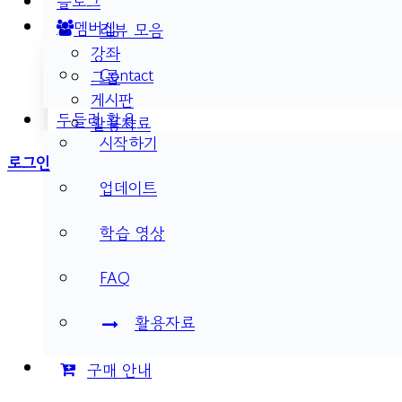
블로그
멤버십
리뷰 모음
강좌
Contact
그룹
게시판
두들리 활용
활용자료
시작하기
More
로그인
options
업데이트
학습 영상
FAQ
활용자료
구매 안내