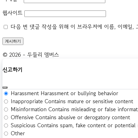
웹사이트
다음 번 댓글 작성을 위해 이 브라우저에 이름, 이메일,
© 2026 - 두들리 멤버스
신고하기
Harassment
Harassment or bullying behavior
Inappropriate
Contains mature or sensitive content
Misinformation
Contains misleading or false informat
Offensive
Contains abusive or derogatory content
Suspicious
Contains spam, fake content or potential
Other