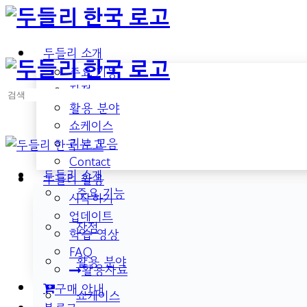
Toggle
Side
Panel
두들리 소개
주요 기능
장점
검
활용 분야
색:
쇼케이스
리뷰 모음
Contact
두들리 소개
두들리 활용
주요 기능
시작하기
업데이트
장점
학습 영상
FAQ
활용 분야
활용자료
구매 안내
쇼케이스