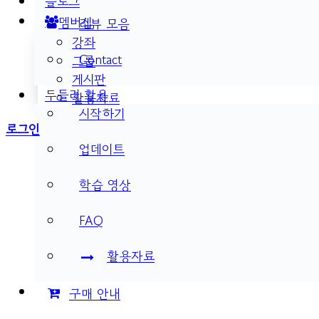
블로그
멤버십
리뷰 모음
강좌
Contact
그룹
게시판
두들리 활용
활용자료
시작하기
More
로그인
options
업데이트
학습 영상
FAQ
활용자료
구매 안내