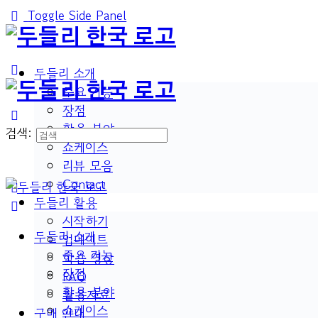
Toggle Side Panel
두들리 소개
주요 기능
장점
활용 분야
검색:
쇼케이스
리뷰 모음
Contact
두들리 활용
시작하기
두들리 소개
업데이트
주요 기능
학습 영상
장점
FAQ
활용 분야
활용자료
쇼케이스
구매 안내