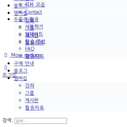
리뷰 모음
블로그
Contact
멤버십
두들리 활용
강좌
시작하기
그룹
업데이트
게시판
학습 영상
활용자료
FAQ
More options
활용자료
구매 안내
블로그
로그인
멤버십
강좌
그룹
게시판
활용자료
검색: