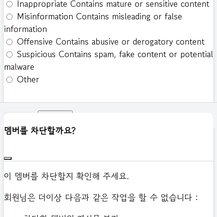
Inappropriate
Contains mature or sensitive content
Misinformation
Contains misleading or false
information
Offensive
Contains abusive or derogatory content
Suspicious
Contains spam, fake content or potential
malware
Other
신고하기
멤버를 차단할까요?
이 멤버를 차단할지 확인해 주세요.
회원님은 더이상 다음과 같은 작업을 할 수 없습니다 :