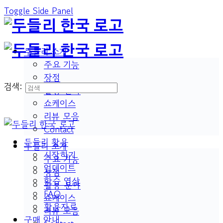
Toggle Side Panel
두들리 소개
주요 기능
장점
검색:
활용 분야
쇼케이스
리뷰 모음
Contact
두들리 활용
두들리 소개
시작하기
주요 기능
업데이트
장점
학습 영상
활용 분야
FAQ
쇼케이스
활용자료
리뷰 모음
구매 안내