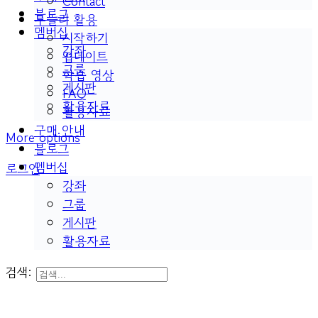
Contact
블로그
두들리 활용
멤버십
시작하기
강좌
업데이트
그룹
학습 영상
게시판
FAQ
활용자료
활용자료
구매 안내
More options
블로그
멤버십
로그인
강좌
그룹
게시판
활용자료
검색: