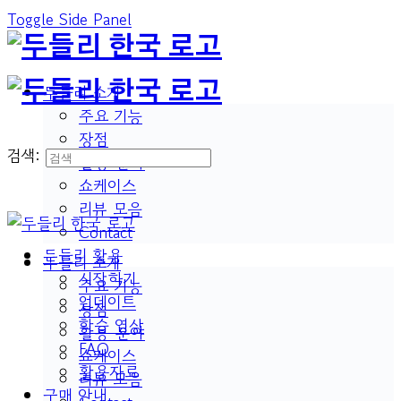
Toggle Side Panel
두들리 소개
주요 기능
장점
검색:
활용 분야
쇼케이스
리뷰 모음
Contact
두들리 활용
두들리 소개
시작하기
주요 기능
업데이트
장점
학습 영상
활용 분야
FAQ
쇼케이스
활용자료
리뷰 모음
구매 안내