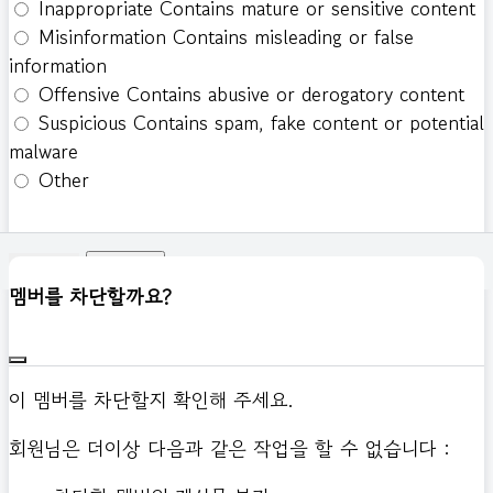
Inappropriate
Contains mature or sensitive content
Misinformation
Contains misleading or false
information
Offensive
Contains abusive or derogatory content
Suspicious
Contains spam, fake content or potential
malware
Other
신고하기
멤버를 차단할까요?
이 멤버를 차단할지 확인해 주세요.
회원님은 더이상 다음과 같은 작업을 할 수 없습니다 :