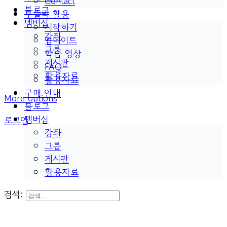
Contact
블로그
두들리 활용
멤버십
시작하기
강좌
업데이트
그룹
학습 영상
게시판
FAQ
활용자료
활용자료
구매 안내
More options
블로그
멤버십
로그인
강좌
그룹
게시판
활용자료
검색: