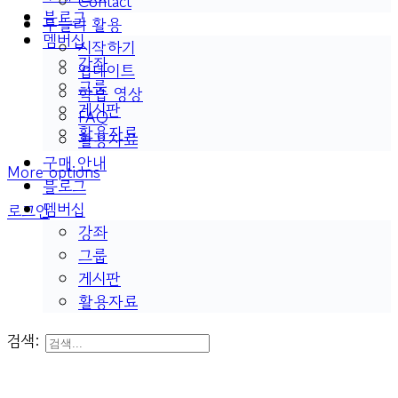
Contact
블로그
두들리 활용
멤버십
시작하기
강좌
업데이트
그룹
학습 영상
게시판
FAQ
활용자료
활용자료
구매 안내
More options
블로그
멤버십
로그인
강좌
그룹
게시판
활용자료
검색: