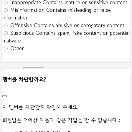
Inappropriate
Contains mature or sensitive content
Misinformation
Contains misleading or false
information
Offensive
Contains abusive or derogatory content
Suspicious
Contains spam, fake content or potential
malware
Other
신고하기
멤버를 차단할까요?
이 멤버를 차단할지 확인해 주세요.
회원님은 더이상 다음과 같은 작업을 할 수 없습니다 :