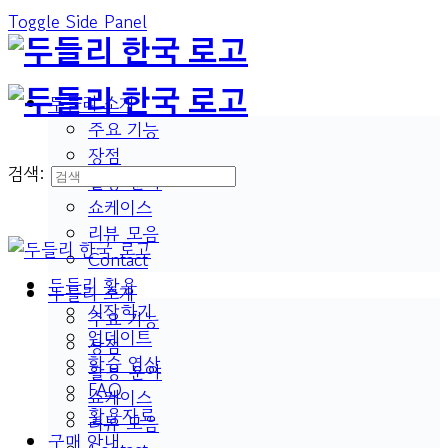
Toggle Side Panel
두들리 소개
주요 기능
장점
검색:
활용 분야
쇼케이스
리뷰 모음
Contact
두들리 활용
두들리 소개
시작하기
주요 기능
업데이트
장점
학습 영상
활용 분야
FAQ
쇼케이스
활용자료
리뷰 모음
구매 안내