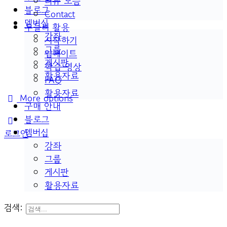
리뷰 모음
블로그
Contact
멤버십
두들리 활용
강좌
시작하기
그룹
업데이트
게시판
학습 영상
활용자료
FAQ
활용자료
More options
구매 안내
블로그
멤버십
로그인
강좌
그룹
게시판
활용자료
검색: