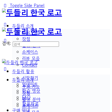
Toggle Side Panel
두들리 소개
주요 기능
장점
검색:
활용 분야
쇼케이스
리뷰 모음
Contact
두들리 활용
시작하기
두들리 소개
업데이트
주요 기능
학습 영상
장점
FAQ
활용 분야
활용자료
쇼케이스
구매 안내