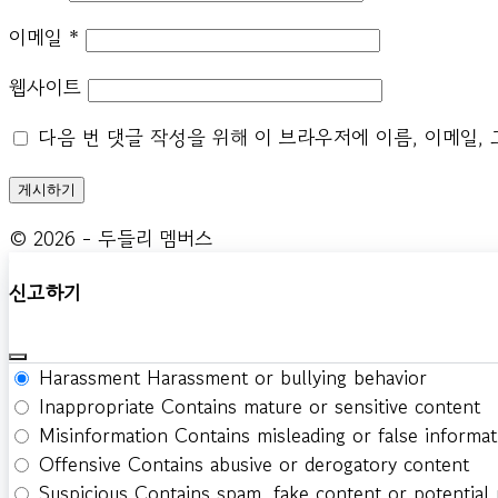
이메일
*
웹사이트
다음 번 댓글 작성을 위해 이 브라우저에 이름, 이메일,
© 2026 - 두들리 멤버스
신고하기
Harassment
Harassment or bullying behavior
Inappropriate
Contains mature or sensitive content
Misinformation
Contains misleading or false informat
Offensive
Contains abusive or derogatory content
Suspicious
Contains spam, fake content or potential