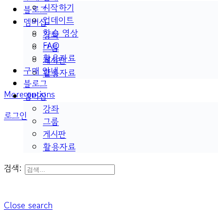
시작하기
블로그
업데이트
멤버십
학습 영상
강좌
FAQ
그룹
활용자료
게시판
구매 안내
활용자료
블로그
More options
멤버십
강좌
로그인
그룹
게시판
활용자료
검색:
Close search