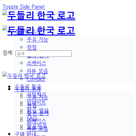
Toggle Side Panel
두들리 소개
주요 기능
장점
검색:
활용 분야
쇼케이스
리뷰 모음
Contact
두들리 활용
두들리 소개
시작하기
주요 기능
업데이트
장점
학습 영상
활용 분야
FAQ
쇼케이스
활용자료
리뷰 모음
구매 안내