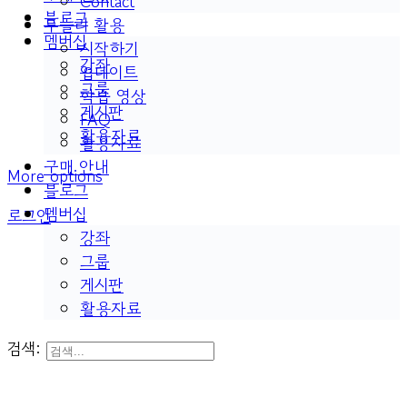
Contact
블로그
두들리 활용
멤버십
시작하기
강좌
업데이트
그룹
학습 영상
게시판
FAQ
활용자료
활용자료
구매 안내
More options
블로그
멤버십
로그인
강좌
그룹
게시판
활용자료
검색: