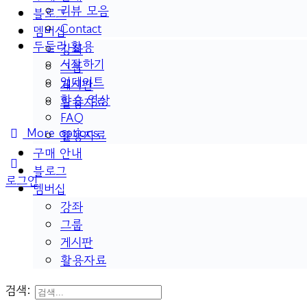
리뷰 모음
블로그
Contact
멤버십
두들리 활용
강좌
시작하기
그룹
업데이트
게시판
학습 영상
활용자료
FAQ
More options
활용자료
구매 안내
블로그
로그인
멤버십
강좌
그룹
게시판
활용자료
검색: