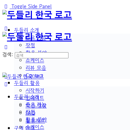
Toggle Side Panel
두들리 소개
주요 기능
장점
활용 분야
검색:
쇼케이스
리뷰 모음
Contact
두들리 활용
시작하기
두들리 소개
업데이트
주요 기능
학습 영상
장점
FAQ
활용 분야
활용자료
쇼케이스
구매 안내