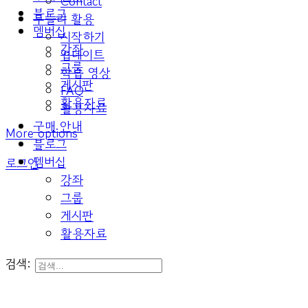
Contact
블로그
두들리 활용
멤버십
시작하기
강좌
업데이트
그룹
학습 영상
게시판
FAQ
활용자료
활용자료
구매 안내
More options
블로그
멤버십
로그인
강좌
그룹
게시판
활용자료
검색: