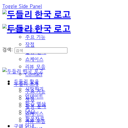
Toggle Side Panel
두들리 소개
주요 기능
장점
검색:
활용 분야
쇼케이스
리뷰 모음
Contact
두들리 활용
두들리 소개
시작하기
주요 기능
업데이트
장점
학습 영상
활용 분야
FAQ
쇼케이스
활용자료
리뷰 모음
구매 안내