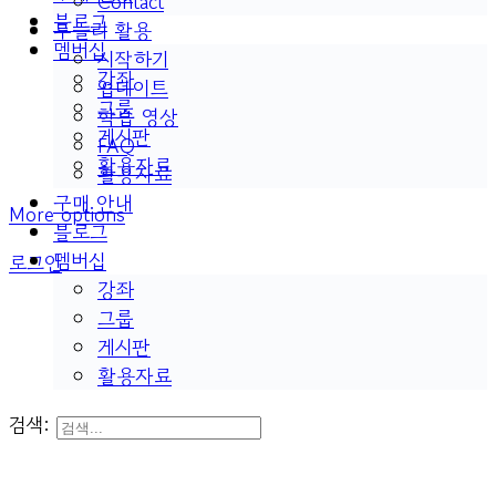
Contact
블로그
두들리 활용
멤버십
시작하기
강좌
업데이트
그룹
학습 영상
게시판
FAQ
활용자료
활용자료
구매 안내
More options
블로그
멤버십
로그인
강좌
그룹
게시판
활용자료
검색: