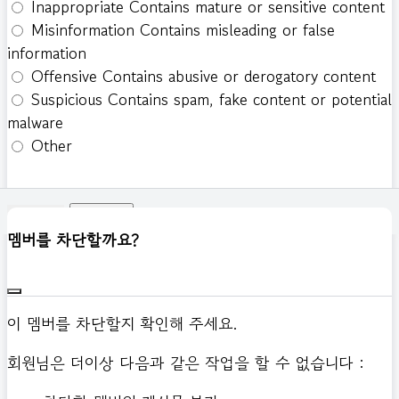
Inappropriate
Contains mature or sensitive content
Misinformation
Contains misleading or false
information
Offensive
Contains abusive or derogatory content
Suspicious
Contains spam, fake content or potential
malware
Other
신고하기
멤버를 차단할까요?
이 멤버를 차단할지 확인해 주세요.
회원님은 더이상 다음과 같은 작업을 할 수 없습니다 :