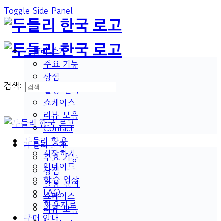
Toggle Side Panel
두들리 소개
주요 기능
장점
검색:
활용 분야
쇼케이스
리뷰 모음
Contact
두들리 활용
두들리 소개
시작하기
주요 기능
업데이트
장점
학습 영상
활용 분야
FAQ
쇼케이스
활용자료
리뷰 모음
구매 안내