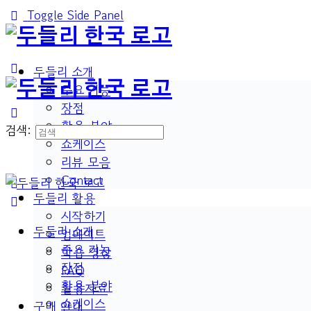
Toggle Side Panel
두들리 소개
주요 기능
장점
활용 분야
검색:
쇼케이스
리뷰 모음
Contact
두들리 활용
시작하기
두들리 소개
업데이트
주요 기능
학습 영상
장점
FAQ
활용 분야
활용자료
쇼케이스
구매 안내