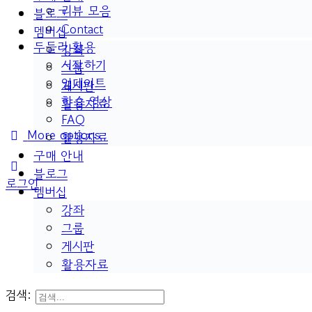
리뷰 모음
블로그
Contact
멤버십
두들리 활용
강좌
시작하기
그룹
업데이트
게시판
학습 영상
활용자료
FAQ
More options
활용자료
구매 안내
블로그
로그인
멤버십
강좌
그룹
게시판
활용자료
검색: