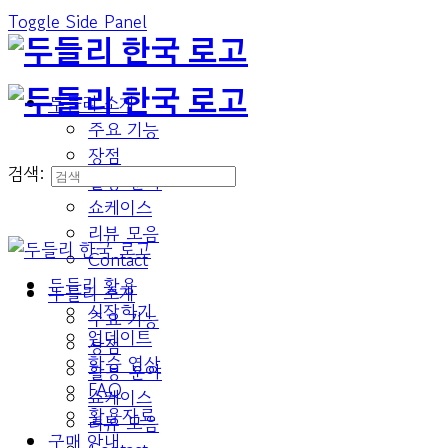
Toggle Side Panel
두들리 소개
주요 기능
장점
검색:
활용 분야
쇼케이스
리뷰 모음
Contact
두들리 활용
두들리 소개
시작하기
주요 기능
업데이트
장점
학습 영상
활용 분야
FAQ
쇼케이스
활용자료
리뷰 모음
구매 안내