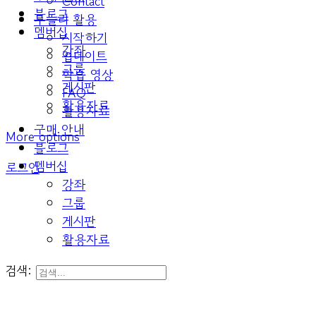
Contact
블로그
두들리 활용
멤버십
시작하기
강좌
업데이트
그룹
학습 영상
게시판
FAQ
활용자료
활용자료
구매 안내
More options
블로그
멤버십
로그인
강좌
그룹
게시판
활용자료
검색: