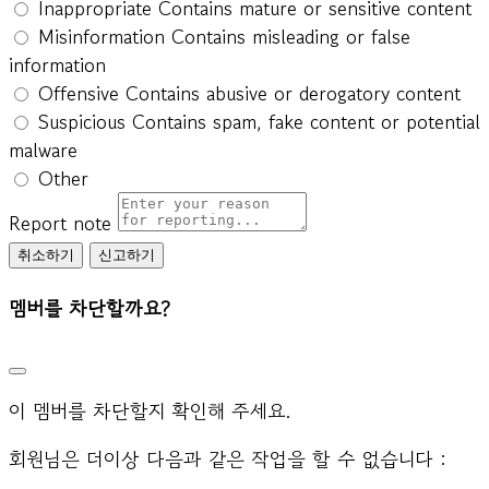
Inappropriate
Contains mature or sensitive content
Misinformation
Contains misleading or false
information
Offensive
Contains abusive or derogatory content
Suspicious
Contains spam, fake content or potential
malware
Other
Report note
신고하기
멤버를 차단할까요?
이 멤버를 차단할지 확인해 주세요.
회원님은 더이상 다음과 같은 작업을 할 수 없습니다 :