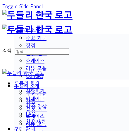
Toggle Side Panel
두들리 소개
주요 기능
장점
검색:
활용 분야
쇼케이스
리뷰 모음
Contact
두들리 활용
두들리 소개
시작하기
주요 기능
업데이트
장점
학습 영상
활용 분야
FAQ
쇼케이스
활용자료
리뷰 모음
구매 안내