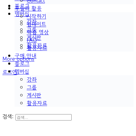
Contact
블로그
두들리 활용
멤버십
시작하기
강좌
업데이트
그룹
학습 영상
게시판
FAQ
활용자료
활용자료
구매 안내
More options
블로그
멤버십
로그인
강좌
그룹
게시판
활용자료
검색: