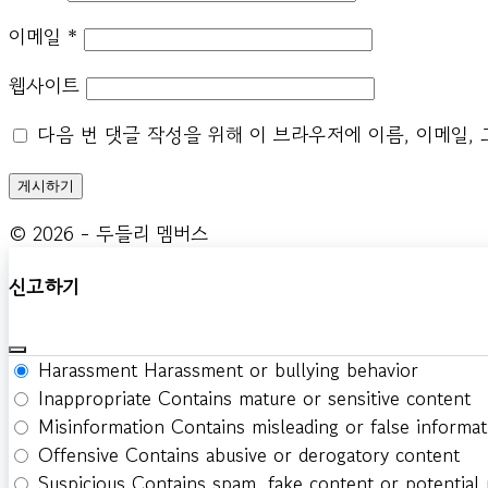
이메일
*
웹사이트
다음 번 댓글 작성을 위해 이 브라우저에 이름, 이메일,
© 2026 - 두들리 멤버스
신고하기
Harassment
Harassment or bullying behavior
Inappropriate
Contains mature or sensitive content
Misinformation
Contains misleading or false informat
Offensive
Contains abusive or derogatory content
Suspicious
Contains spam, fake content or potential