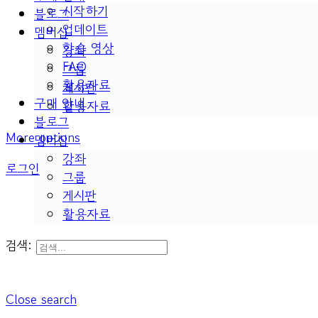
시작하기
블로그
업데이트
멤버십
학습 영상
강좌
FAQ
그룹
활용자료
게시판
구매 안내
활용자료
블로그
More options
멤버십
강좌
로그인
그룹
게시판
활용자료
검색:
Close search