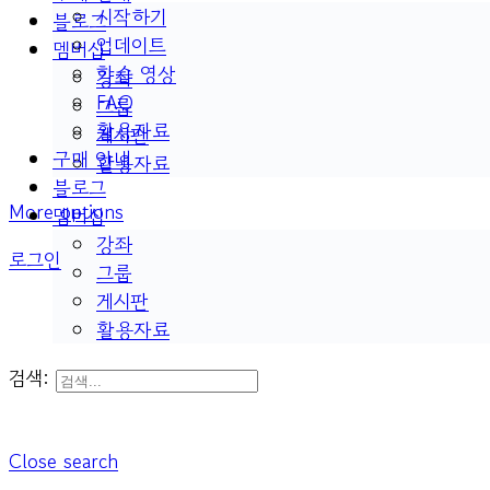
시작하기
블로그
업데이트
멤버십
학습 영상
강좌
FAQ
그룹
활용자료
게시판
구매 안내
활용자료
블로그
More options
멤버십
강좌
로그인
그룹
게시판
활용자료
검색:
Close search