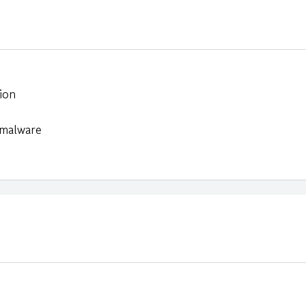
ion
 malware