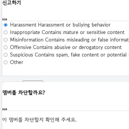
신고하기
Harassment
Harassment or bullying behavior
Inappropriate
Contains mature or sensitive content
Misinformation
Contains misleading or false informat
Offensive
Contains abusive or derogatory content
Suspicious
Contains spam, fake content or potential
Other
신고하기
멤버를 차단할까요?
이 멤버를 차단할지 확인해 주세요.