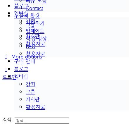
리뷰 모음
블로그
Contact
멤버십
두들리 활용
강좌
시작하기
그룹
업데이트
게시판
학습 영상
활용자료
FAQ
활용자료
More options
구매 안내
블로그
멤버십
로그인
강좌
그룹
게시판
활용자료
검색: