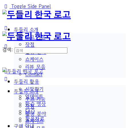
Toggle Side Panel
두들리 소개
주요 기능
장점
검색:
활용 분야
쇼케이스
리뷰 모음
Contact
두들리 활용
시작하기
두들리 소개
업데이트
주요 기능
학습 영상
장점
FAQ
활용 분야
활용자료
쇼케이스
구매 안내