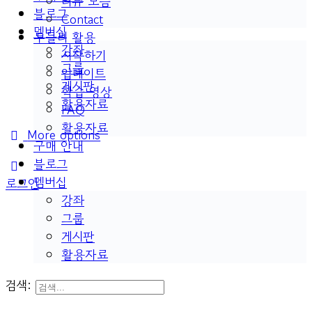
리뷰 모음
블로그
Contact
멤버십
두들리 활용
강좌
시작하기
그룹
업데이트
게시판
학습 영상
활용자료
FAQ
활용자료
More options
구매 안내
블로그
멤버십
로그인
강좌
그룹
게시판
활용자료
검색: