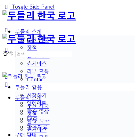
Toggle Side Panel
두들리 소개
주요 기능
장점
검색:
활용 분야
쇼케이스
리뷰 모음
Contact
두들리 활용
시작하기
두들리 소개
업데이트
주요 기능
학습 영상
장점
FAQ
활용 분야
활용자료
쇼케이스
구매 안내