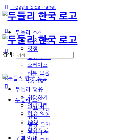
Toggle Side Panel
두들리 소개
주요 기능
장점
검색:
활용 분야
쇼케이스
리뷰 모음
Contact
두들리 활용
시작하기
두들리 소개
업데이트
주요 기능
학습 영상
장점
FAQ
활용 분야
활용자료
쇼케이스
구매 안내