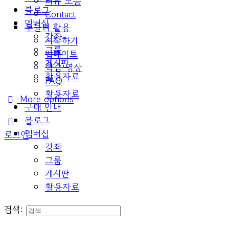
리뷰 모음
블로그
Contact
멤버십
두들리 활용
강좌
시작하기
그룹
업데이트
게시판
학습 영상
활용자료
FAQ
활용자료
More options
구매 안내
블로그
멤버십
로그인
강좌
그룹
게시판
활용자료
검색: