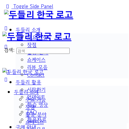
Toggle Side Panel
두들리 소개
주요 기능
장점
검색:
활용 분야
쇼케이스
리뷰 모음
Contact
두들리 활용
시작하기
두들리 소개
업데이트
주요 기능
학습 영상
장점
FAQ
활용 분야
활용자료
쇼케이스
구매 안내