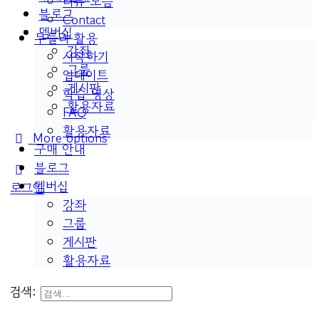
리뷰 모음
블로그
Contact
멤버십
두들리 활용
강좌
시작하기
그룹
업데이트
게시판
학습 영상
활용자료
FAQ
활용자료
More options
구매 안내
블로그
멤버십
로그인
강좌
그룹
게시판
활용자료
검색: