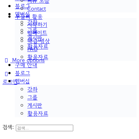
리뷰 모음
블로그
Contact
멤버십
두들리 활용
강좌
시작하기
그룹
업데이트
게시판
학습 영상
활용자료
FAQ
활용자료
More options
구매 안내
블로그
멤버십
로그인
강좌
그룹
게시판
활용자료
검색: