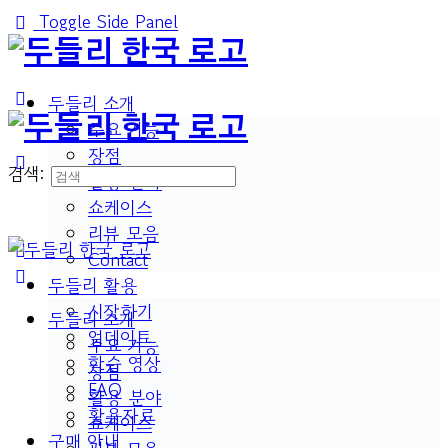
Toggle Side Panel
두들리 소개
주요 기능
장점
검색:
활용 분야
쇼케이스
리뷰 모음
Contact
두들리 활용
시작하기
두들리 소개
업데이트
주요 기능
학습 영상
장점
FAQ
활용 분야
활용자료
쇼케이스
구매 안내