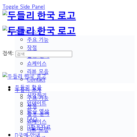
Toggle Side Panel
두들리 소개
주요 기능
장점
검색:
활용 분야
쇼케이스
리뷰 모음
Contact
두들리 활용
두들리 소개
시작하기
주요 기능
업데이트
장점
학습 영상
활용 분야
FAQ
쇼케이스
활용자료
리뷰 모음
구매 안내