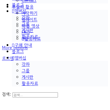
Contact
블로그
두들리 활용
멤버십
시작하기
강좌
업데이트
그룹
학습 영상
게시판
FAQ
활용자료
활용자료
구매 안내
More options
블로그
멤버십
로그인
강좌
그룹
게시판
활용자료
검색: