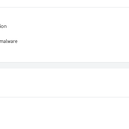
ion
 malware