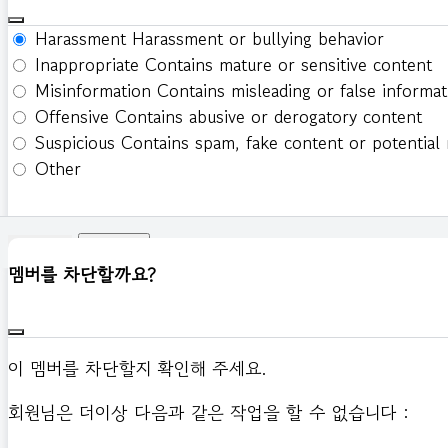
Harassment
Harassment or bullying behavior
Inappropriate
Contains mature or sensitive content
Misinformation
Contains misleading or false informat
Offensive
Contains abusive or derogatory content
Suspicious
Contains spam, fake content or potential
Other
신고하기
멤버를 차단할까요?
이 멤버를 차단할지 확인해 주세요.
회원님은 더이상 다음과 같은 작업을 할 수 없습니다 :