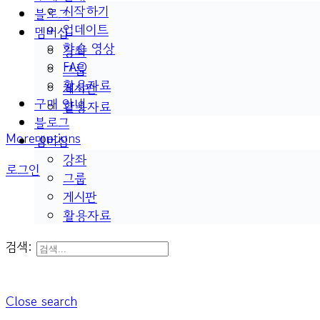
시작하기
블로그
업데이트
멤버십
학습 영상
강좌
FAQ
그룹
활용자료
게시판
구매 안내
활용자료
블로그
More options
멤버십
강좌
로그인
그룹
게시판
활용자료
검색:
Close search