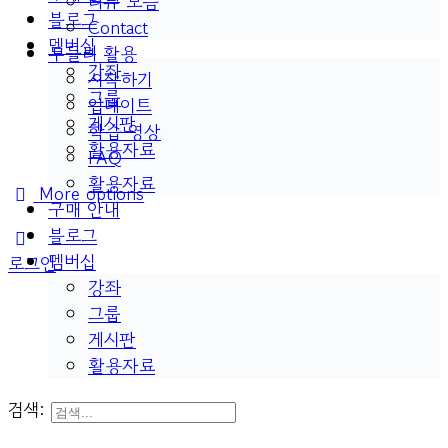
리뷰 모음
블로그
Contact
멤버십
두들리 활용
강좌
시작하기
그룹
업데이트
게시판
학습 영상
활용자료
FAQ
활용자료
More options
구매 안내
블로그
멤버십
로그인
강좌
그룹
게시판
활용자료
검색: