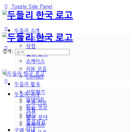
Toggle Side Panel
두들리 소개
주요 기능
장점
검색:
활용 분야
쇼케이스
리뷰 모음
Contact
두들리 활용
시작하기
두들리 소개
업데이트
주요 기능
학습 영상
장점
FAQ
활용 분야
활용자료
쇼케이스
구매 안내