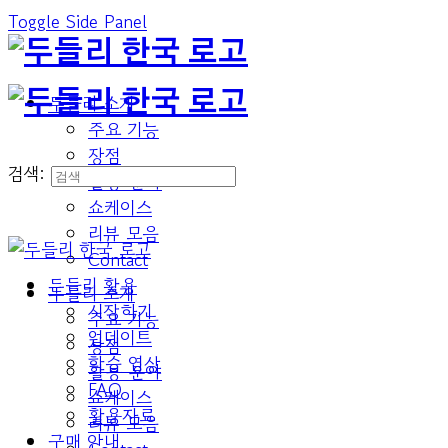
Toggle Side Panel
두들리 소개
주요 기능
장점
검색:
활용 분야
쇼케이스
리뷰 모음
Contact
두들리 활용
두들리 소개
시작하기
주요 기능
업데이트
장점
학습 영상
활용 분야
FAQ
쇼케이스
활용자료
리뷰 모음
구매 안내