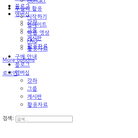
Contact
블로그
두들리 활용
멤버십
시작하기
강좌
업데이트
그룹
학습 영상
게시판
FAQ
활용자료
활용자료
구매 안내
More options
블로그
멤버십
로그인
강좌
그룹
게시판
활용자료
검색: