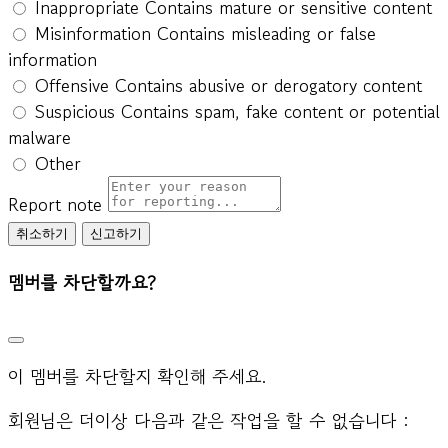
Inappropriate
Contains mature or sensitive content
Misinformation
Contains misleading or false
information
Offensive
Contains abusive or derogatory content
Suspicious
Contains spam, fake content or potential
malware
Other
Report note
신고하기
멤버를 차단할까요?
이 멤버를 차단할지 확인해 주세요.
회원님은 더이상 다음과 같은 작업을 할 수 없습니다 :