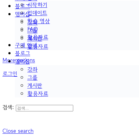
시작하기
블로그
업데이트
멤버십
학습 영상
강좌
FAQ
그룹
활용자료
게시판
구매 안내
활용자료
블로그
More options
멤버십
강좌
로그인
그룹
게시판
활용자료
검색:
Close search