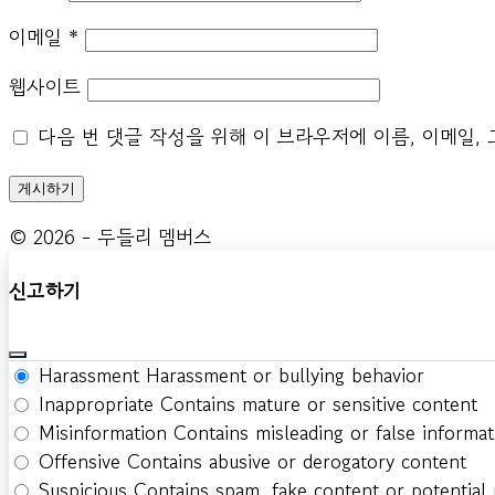
이메일
*
웹사이트
다음 번 댓글 작성을 위해 이 브라우저에 이름, 이메일,
© 2026 - 두들리 멤버스
신고하기
Harassment
Harassment or bullying behavior
Inappropriate
Contains mature or sensitive content
Misinformation
Contains misleading or false informat
Offensive
Contains abusive or derogatory content
Suspicious
Contains spam, fake content or potential