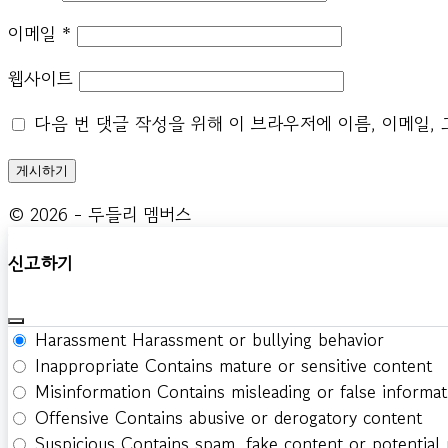
이메일
*
웹사이트
다음 번 댓글 작성을 위해 이 브라우저에 이름, 이메일,
© 2026 - 두들리 멤버스
신고하기
Harassment
Harassment or bullying behavior
Inappropriate
Contains mature or sensitive content
Misinformation
Contains misleading or false informat
Offensive
Contains abusive or derogatory content
Suspicious
Contains spam, fake content or potential