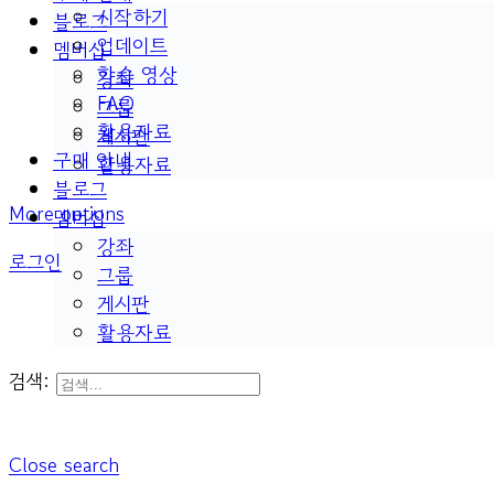
시작하기
블로그
업데이트
멤버십
학습 영상
강좌
FAQ
그룹
활용자료
게시판
구매 안내
활용자료
블로그
More options
멤버십
강좌
로그인
그룹
게시판
활용자료
검색:
Close search